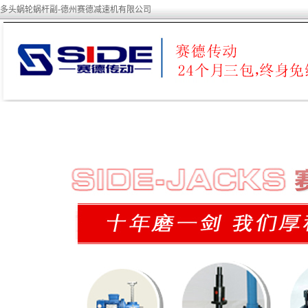
多头蜗轮蜗杆副-德州赛德减速机有限公司