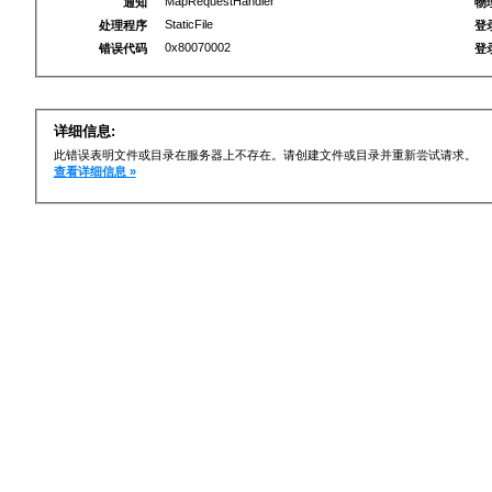
MapRequestHandler
通知
物
StaticFile
处理程序
登
0x80070002
错误代码
登
详细信息:
此错误表明文件或目录在服务器上不存在。请创建文件或目录并重新尝试请求。
查看详细信息 »