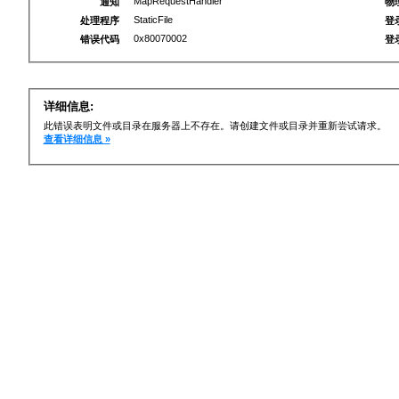
MapRequestHandler
通知
物
StaticFile
处理程序
登
0x80070002
错误代码
登
详细信息:
此错误表明文件或目录在服务器上不存在。请创建文件或目录并重新尝试请求。
查看详细信息 »