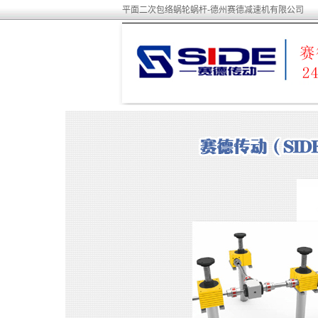
平面二次包络蜗轮蜗杆-德州赛德减速机有限公司