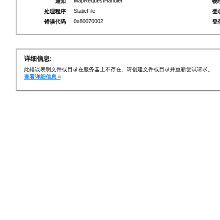
MapRequestHandler
通知
物
StaticFile
处理程序
登
0x80070002
错误代码
登
详细信息:
此错误表明文件或目录在服务器上不存在。请创建文件或目录并重新尝试请求。
查看详细信息 »