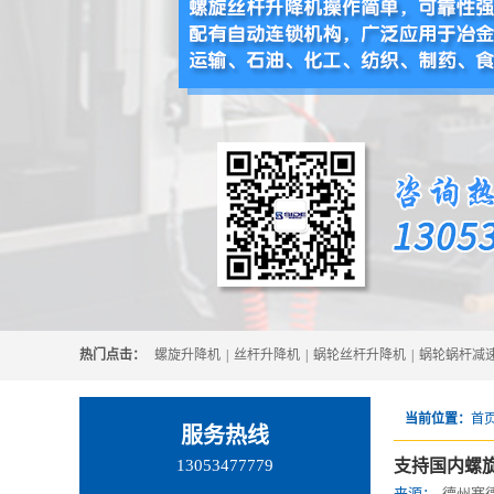
热门点击：
螺旋升降机
|
丝杆升降机
|
蜗轮丝杆升降机
|
蜗轮蜗杆减
当前位置：
首页
服务热线
13053477779
支持国内螺
来源：
德州赛