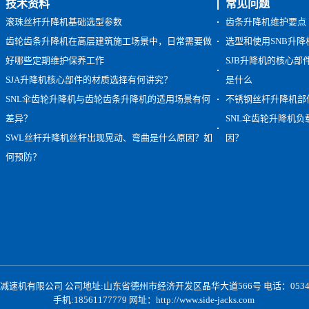
技术资料
常见问题
滚珠丝杆升降机基础选型参数
齿条升降机维护要点
齿轮齿条升降机在高层建筑施工场景中，日常需要做
选型和使用SNB升
好哪些定期维护保养工作
SJB升降机的核心
SJA升降机核心部件的材质选择有何讲究？
是什么
SNL伞齿轮升降机与齿轮齿条升降机的适用场景有何
不锈钢丝杆升降机部
差异？
SNL伞齿轮升降机
SWL丝杆升降机丝杆出现晃动、弯曲是什么原因？如
因？
何预防？
速机有限公司 公司地址:山东省德州市经济开发区晶华大道566号 电话：0534-2397
手机:18561177779 网址：
http://www.side-jacks.com