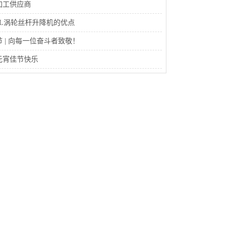
加工供应商
WL涡轮丝杆升降机的优点
 | 向每一位奋斗者致敬！
元宵佳节快乐