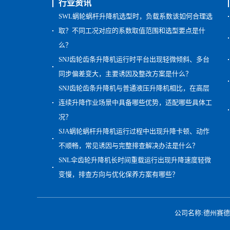
行业资讯
SWL蜗轮蜗杆升降机选型时，负载系数该如何合理选
取？不同工况对应的系数取值范围和选型要点是什
么？
SNJ齿轮齿条升降机运行时平台出现轻微倾斜、多台
同步偏差变大，主要诱因及整改方案是什么？
SNJ齿轮齿条升降机与普通液压升降机相比，在高层
连续升降作业场景中具备哪些优势，适配哪些具体工
况？
SJA蜗轮蜗杆升降机运行过程中出现升降卡顿、动作
不顺畅，常见诱因与完整排查解决办法是什么？
SNL伞齿轮升降机长时间重载运行出现升降速度轻微
变慢，排查方向与优化保养方案有哪些？
公司名称:德州赛德减