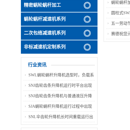
蜗轮蜗杆
精密蜗轮蜗杆加工
圆柱式S
蜗轮蜗杆减速机系列
五一劳动节
二次包络减速机系列
赛德祝您
非标减速机定制系列
行业资讯
SWL蜗轮蜗杆升降机选型时，负载系
数该如何合理选取？不同工况对应的
SNJ齿轮齿条升降机运行时平台出现
系数取值范围和选型要点是什么？
轻微倾斜、多台同步偏差变大，主要
SNJ齿轮齿条升降机与普通液压升降
诱因及整改方案是什么？
机相比，在高层连续升降作业场景中
SJA蜗轮蜗杆升降机运行过程中出现
具备哪些优势，适配哪些具体工况？
升降卡顿、动作不顺畅，常见诱因与
SNL伞齿轮升降机长时间重载运行出
完整排查解决办法是什么？
现升降速度轻微变慢，排查方向与优