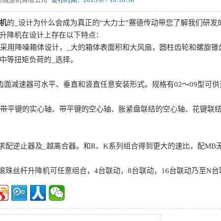
机
的_设计为什么会成为真正的“大力士”赛德传动带您了解我们研发
升降机在设计上存在以下特点：
机采用降噪箱体设计，_大的箱体表面积和大风扇，圆柱齿轮和螺旋锥
中等扭矩负荷的_选择。
硬齿面减速器可水平、垂直和竖直任意安装形式。规格有02～09型可
：带平键的实心轴、带平键的空心轴、胀紧盘联结的空心轴、花键联
要求配逆止器及_越离合器。和R、K系列组合得到更大的速比，配M
的滚珠丝杆升降机可任意组合，4台联动，8台联动，16台联动乃至N