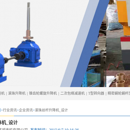
速机
|
滚珠升降机
|
锥齿轮螺旋升降机
|
二次包络减速机
|
T型转向器
|
精密蜗轮蜗杆
>
行业资讯
>
企业资讯
>
滚珠丝杆升降机_设计
降机_设计
德减速机有限公司
发布时间：
2015/6/7 10:16:36