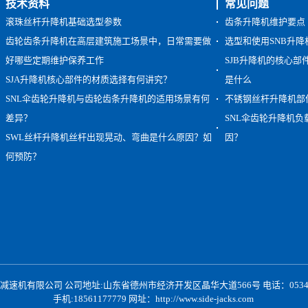
技术资料
常见问题
滚珠丝杆升降机基础选型参数
齿条升降机维护要点
齿轮齿条升降机在高层建筑施工场景中，日常需要做
选型和使用SNB升
好哪些定期维护保养工作
SJB升降机的核心
SJA升降机核心部件的材质选择有何讲究？
是什么
SNL伞齿轮升降机与齿轮齿条升降机的适用场景有何
不锈钢丝杆升降机部
差异？
SNL伞齿轮升降机
SWL丝杆升降机丝杆出现晃动、弯曲是什么原因？如
因？
何预防？
速机有限公司 公司地址:山东省德州市经济开发区晶华大道566号 电话：0534-2397
手机:18561177779 网址：
http://www.side-jacks.com