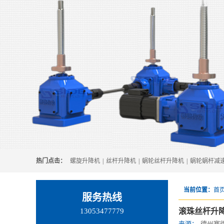
热门点击：
螺旋升降机
|
丝杆升降机
|
蜗轮丝杆升降机
|
蜗轮蜗杆减
当前位置：
首页
服务热线
13053477779
滚珠丝杆升
来源：
德州赛