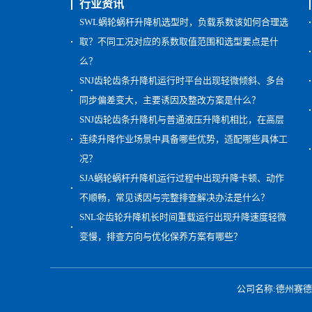
行业资讯
SWL蜗轮蜗杆升降机选型时，负载系数该如何合理选
取？不同工况对应的系数取值范围和选型要点是什
么？
SNJ齿轮齿条升降机运行时平台出现轻微倾斜、多台
同步偏差变大，主要诱因及整改方案是什么？
SNJ齿轮齿条升降机与普通液压升降机相比，在高层
连续升降作业场景中具备哪些优势，适配哪些具体工
况？
SJA蜗轮蜗杆升降机运行过程中出现升降卡顿、动作
不顺畅，常见诱因与完整排查解决办法是什么？
SNL伞齿轮升降机长时间重载运行出现升降速度轻微
变慢，排查方向与优化保养方案有哪些？
公司名称:德州赛德减