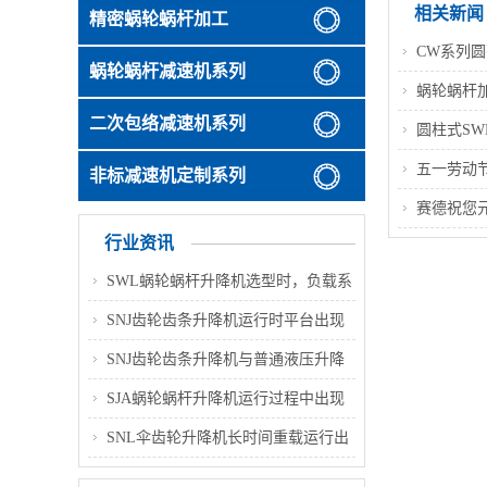
相关新闻
精密蜗轮蜗杆加工
CW系列
蜗轮蜗杆减速机系列
蜗轮蜗杆
二次包络减速机系列
圆柱式S
五一劳动节
非标减速机定制系列
赛德祝您
行业资讯
SWL蜗轮蜗杆升降机选型时，负载系
数该如何合理选取？不同工况对应的
SNJ齿轮齿条升降机运行时平台出现
系数取值范围和选型要点是什么？
轻微倾斜、多台同步偏差变大，主要
SNJ齿轮齿条升降机与普通液压升降
诱因及整改方案是什么？
机相比，在高层连续升降作业场景中
SJA蜗轮蜗杆升降机运行过程中出现
具备哪些优势，适配哪些具体工况？
升降卡顿、动作不顺畅，常见诱因与
SNL伞齿轮升降机长时间重载运行出
完整排查解决办法是什么？
现升降速度轻微变慢，排查方向与优