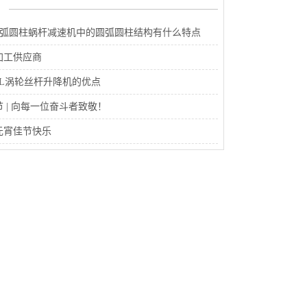
圆弧圆柱蜗杆减速机中的圆弧圆柱结构有什么特点
加工供应商
WL涡轮丝杆升降机的优点
 | 向每一位奋斗者致敬！
元宵佳节快乐