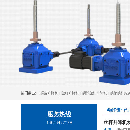
热门点击：
螺旋升降机
|
丝杆升降机
|
蜗轮丝杆升降机
|
蜗轮蜗杆减
当前位置：
首页
服务热线
13053477779
丝杆升降机
来源：
德州赛