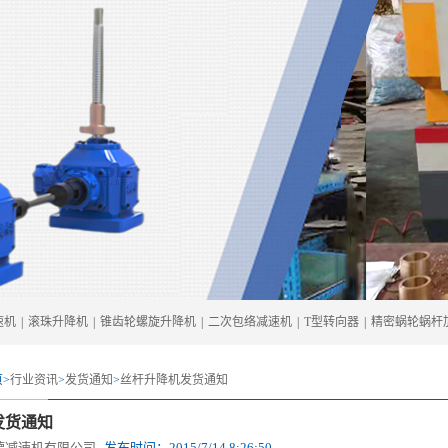
速机
|
滚珠升降机
|
锥齿轮螺旋升降机
|
二次包络减速机
|
T型转向器
|
精密蜗轮蜗杆
>
行业资讯
>
发货通知
>
丝杆升降机发货通知
发货通知
德减速机有限公司
发布时间：
2015/7/14 8:26:50