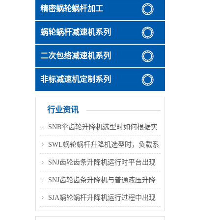
精密蜗轮蜗杆加工
蜗轮蜗杆减速机系列
二次包络减速机系列
非标减速机定制系列
行业资讯
SNB伞齿轮升降机选型时如何根据实
际顶升负载与行程判断丝杆类型（梯
SWL蜗轮蜗杆升降机选型时，负载系
形丝杆 / 滚珠丝杆），分别适配哪些
数该如何合理选取？不同工况对应的
SNJ齿轮齿条升降机运行时平台出现
应用场景？
系数取值范围和选型要点是什么？
轻微倾斜、多台同步偏差变大，主要
SNJ齿轮齿条升降机与普通液压升降
诱因及整改方案是什么？
机相比，在高层连续升降作业场景中
SJA蜗轮蜗杆升降机运行过程中出现
具备哪些优势，适配哪些具体工况？
升降卡顿、动作不顺畅，常见诱因与