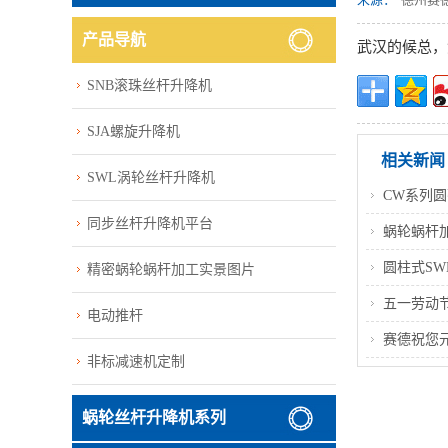
产品导航
武汉的候总，您
SNB滚珠丝杆升降机
SJA螺旋升降机
相关新闻
SWL涡轮丝杆升降机
CW系列
同步丝杆升降机平台
蜗轮蜗杆
圆柱式S
精密蜗轮蜗杆加工实景图片
五一劳动节
电动推杆
赛德祝您
非标减速机定制
蜗轮丝杆升降机系列