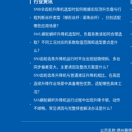
行业资讯
SNB伞齿轮升降机选型时如何根据实际顶升负载与行
程判断丝杆类型（梯形丝杆 / 滚珠丝杆），分别适配
哪些应用场景？
SWL蜗轮蜗杆升降机选型时，负载系数该如何合理选
取？不同工况对应的系数取值范围和选型要点是什
么？
SNJ齿轮齿条升降机运行时平台出现轻微倾斜、多台
同步偏差变大，主要诱因及整改方案是什么？
SNJ齿轮齿条升降机与普通液压升降机相比，在高层
连续升降作业场景中具备哪些优势，适配哪些具体工
况？
SJA蜗轮蜗杆升降机运行过程中出现升降卡顿、动作
不顺畅，常见诱因与完整排查解决办法是什么？
公司名称:德州赛德减