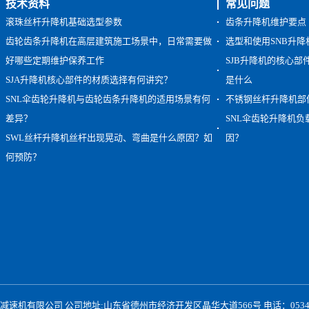
技术资料
常见问题
滚珠丝杆升降机基础选型参数
齿条升降机维护要点
齿轮齿条升降机在高层建筑施工场景中，日常需要做
选型和使用SNB升
好哪些定期维护保养工作
SJB升降机的核心
SJA升降机核心部件的材质选择有何讲究？
是什么
SNL伞齿轮升降机与齿轮齿条升降机的适用场景有何
不锈钢丝杆升降机部
差异？
SNL伞齿轮升降机
SWL丝杆升降机丝杆出现晃动、弯曲是什么原因？如
因？
何预防？
速机有限公司 公司地址:山东省德州市经济开发区晶华大道566号 电话：0534-2397