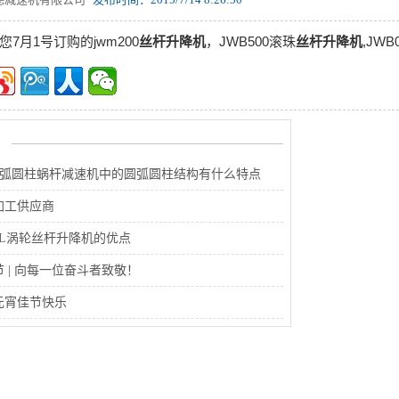
7月1号订购的jwm200
丝杆升降机
，JWB500滚珠
丝杆升降机
,JW
圆弧圆柱蜗杆减速机中的圆弧圆柱结构有什么特点
加工供应商
WL涡轮丝杆升降机的优点
 | 向每一位奋斗者致敬！
元宵佳节快乐