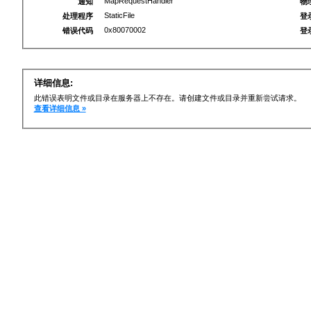
MapRequestHandler
通知
物
StaticFile
处理程序
登
0x80070002
错误代码
登
详细信息:
此错误表明文件或目录在服务器上不存在。请创建文件或目录并重新尝试请求。
查看详细信息 »