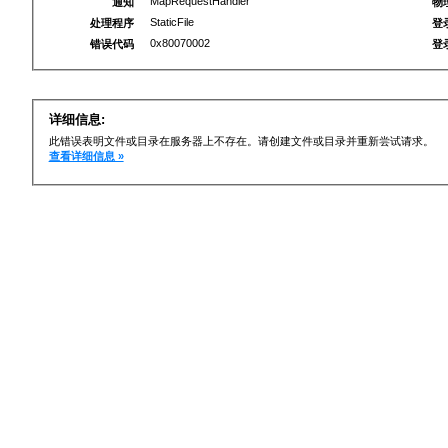
MapRequestHandler
通知
物
StaticFile
处理程序
登
0x80070002
错误代码
登
详细信息:
此错误表明文件或目录在服务器上不存在。请创建文件或目录并重新尝试请求。
查看详细信息 »