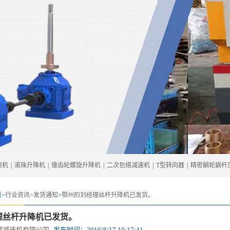
速机
|
滚珠升降机
|
锥齿轮螺旋升降机
|
二次包络减速机
|
T型转向器
|
精密蜗轮蜗杆
>
行业资讯
>
发货通知
>
鄂州的刘经理丝杆升降机已发货。
理丝杆升降机已发货。
德减速机有限公司
发布时间：
2016/8/17 10:17:41