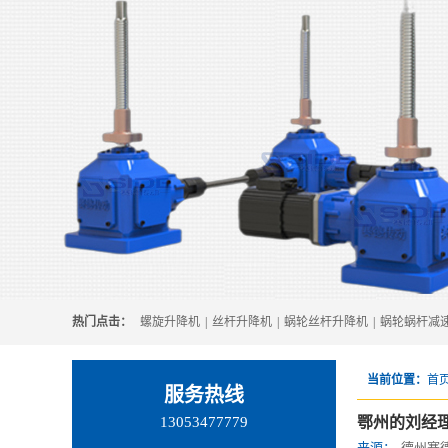
热门点击：
螺旋升降机
|
丝杆升降机
|
蜗轮丝杆升降机
|
蜗轮蜗杆减
当前位置：
首页
服务热线
13053477779
鄂州的刘经
来源：
德州赛