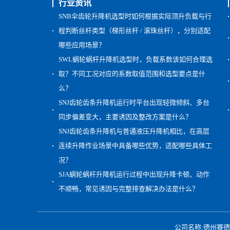
行业资讯
SNB伞齿轮升降机选型时如何根据实际顶升负载与行
程判断丝杆类型（梯形丝杆 / 滚珠丝杆），分别适配
哪些应用场景？
SWL蜗轮蜗杆升降机选型时，负载系数该如何合理选
取？不同工况对应的系数取值范围和选型要点是什
么？
SNJ齿轮齿条升降机运行时平台出现轻微倾斜、多台
同步偏差变大，主要诱因及整改方案是什么？
SNJ齿轮齿条升降机与普通液压升降机相比，在高层
连续升降作业场景中具备哪些优势，适配哪些具体工
况？
SJA蜗轮蜗杆升降机运行过程中出现升降卡顿、动作
不顺畅，常见诱因与完整排查解决办法是什么？
公司名称:德州赛德减