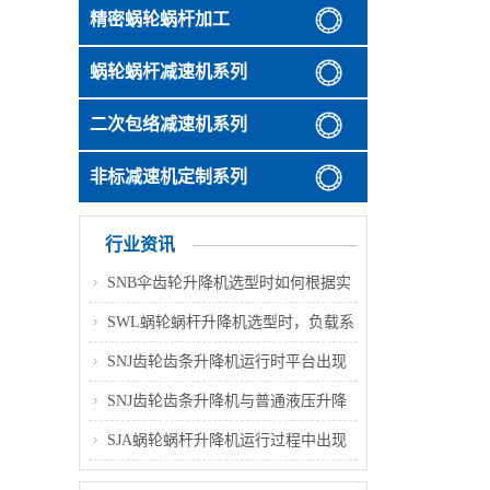
精密蜗轮蜗杆加工
蜗轮蜗杆减速机系列
二次包络减速机系列
非标减速机定制系列
行业资讯
SNB伞齿轮升降机选型时如何根据实
际顶升负载与行程判断丝杆类型（梯
SWL蜗轮蜗杆升降机选型时，负载系
形丝杆 / 滚珠丝杆），分别适配哪些
数该如何合理选取？不同工况对应的
SNJ齿轮齿条升降机运行时平台出现
应用场景？
系数取值范围和选型要点是什么？
轻微倾斜、多台同步偏差变大，主要
SNJ齿轮齿条升降机与普通液压升降
诱因及整改方案是什么？
机相比，在高层连续升降作业场景中
SJA蜗轮蜗杆升降机运行过程中出现
具备哪些优势，适配哪些具体工况？
升降卡顿、动作不顺畅，常见诱因与