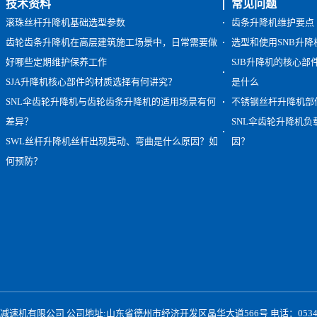
技术资料
常见问题
滚珠丝杆升降机基础选型参数
齿条升降机维护要点
齿轮齿条升降机在高层建筑施工场景中，日常需要做
选型和使用SNB升
好哪些定期维护保养工作
SJB升降机的核心
SJA升降机核心部件的材质选择有何讲究？
是什么
SNL伞齿轮升降机与齿轮齿条升降机的适用场景有何
不锈钢丝杆升降机部
差异？
SNL伞齿轮升降机
SWL丝杆升降机丝杆出现晃动、弯曲是什么原因？如
因？
何预防？
速机有限公司 公司地址:山东省德州市经济开发区晶华大道566号 电话：0534-2397