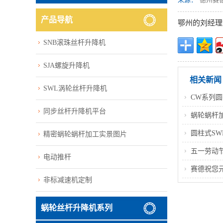
产品导航
鄂州的刘经理
SNB滚珠丝杆升降机
SJA螺旋升降机
相关新闻
SWL涡轮丝杆升降机
CW系列
同步丝杆升降机平台
蜗轮蜗杆
圆柱式S
精密蜗轮蜗杆加工实景图片
五一劳动节
电动推杆
赛德祝您
非标减速机定制
蜗轮丝杆升降机系列