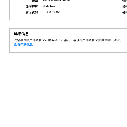
MapRequestHandler
通知
物
StaticFile
处理程序
登
0x80070002
错误代码
登
详细信息:
此错误表明文件或目录在服务器上不存在。请创建文件或目录并重新尝试请求。
查看详细信息 »