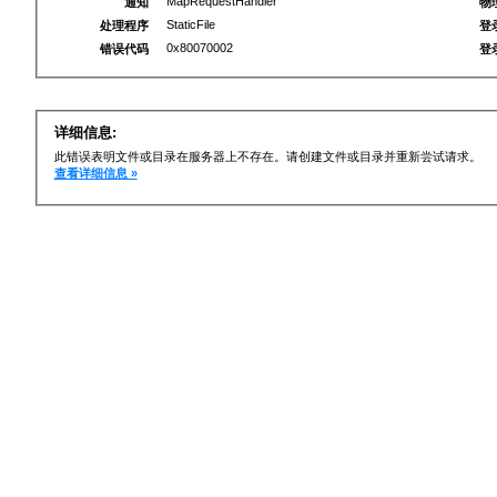
MapRequestHandler
通知
物
StaticFile
处理程序
登
0x80070002
错误代码
登
详细信息:
此错误表明文件或目录在服务器上不存在。请创建文件或目录并重新尝试请求。
查看详细信息 »