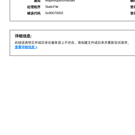
MapRequestHandler
通知
物
StaticFile
处理程序
登
0x80070002
错误代码
登
详细信息:
此错误表明文件或目录在服务器上不存在。请创建文件或目录并重新尝试请求。
查看详细信息 »