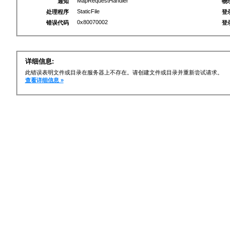
MapRequestHandler
通知
物
StaticFile
处理程序
登
0x80070002
错误代码
登
详细信息:
此错误表明文件或目录在服务器上不存在。请创建文件或目录并重新尝试请求。
查看详细信息 »