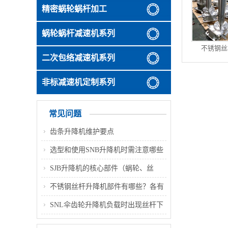
精密蜗轮蜗杆加工
蜗轮蜗杆减速机系列
不锈钢丝
二次包络减速机系列
非标减速机定制系列
常见问题
齿条升降机维护要点
选型和使用SNB升降机时需注意哪些
关键事项
SJB升降机的核心部件（蜗轮、丝
杆、壳体）常用材质是什么
不锈钢丝杆升降机部件有哪些？各有
什么作用？
SNL伞齿轮升降机负载时出现丝杆下
沉，是什么原因？