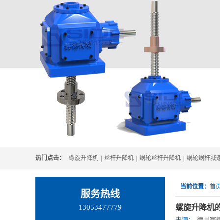
热门点击：
螺旋升降机
|
丝杆升降机
|
蜗轮丝杆升降机
|
蜗轮蜗杆减
当前位置：
首页
服务热线
13053477779
螺旋升降机
来源：
德州赛