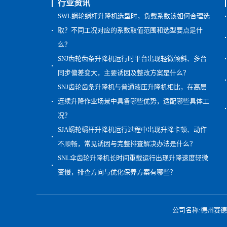
行业资讯
SWL蜗轮蜗杆升降机选型时，负载系数该如何合理选
取？不同工况对应的系数取值范围和选型要点是什
么？
SNJ齿轮齿条升降机运行时平台出现轻微倾斜、多台
同步偏差变大，主要诱因及整改方案是什么？
SNJ齿轮齿条升降机与普通液压升降机相比，在高层
连续升降作业场景中具备哪些优势，适配哪些具体工
况？
SJA蜗轮蜗杆升降机运行过程中出现升降卡顿、动作
不顺畅，常见诱因与完整排查解决办法是什么？
SNL伞齿轮升降机长时间重载运行出现升降速度轻微
变慢，排查方向与优化保养方案有哪些？
公司名称:德州赛德减