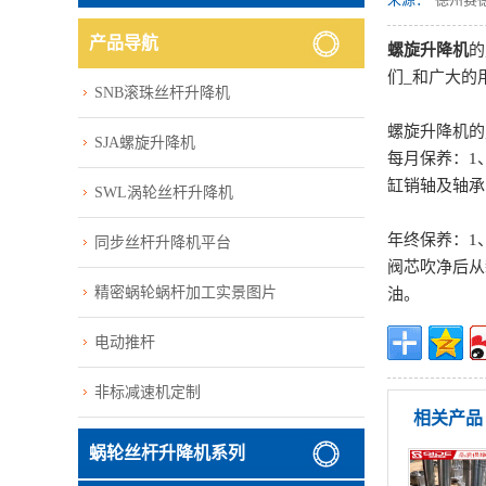
产品导航
螺旋升降机
的
们_和广大的
SNB滚珠丝杆升降机
螺旋升降机的
SJA螺旋升降机
每月保养：1
缸销轴及轴承
SWL涡轮丝杆升降机
年终保养：1
同步丝杆升降机平台
阀芯吹净后从
精密蜗轮蜗杆加工实景图片
油。
电动推杆
非标减速机定制
相关产品
蜗轮丝杆升降机系列