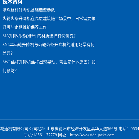
技术资料
滚珠丝杆升降机基础选型参数
齿轮齿条升降机在高层建筑施工场景中，日常需要做
好哪些定期维护保养工作
SJA升降机核心部件的材质选择有何讲究？
SNL伞齿轮升降机与齿轮齿条升降机的适用场景有何
差异？
SWL丝杆升降机丝杆出现晃动、弯曲是什么原因？如
何预防？
速机有限公司 公司地址:山东省德州市经济开发区晶华大道566号 电话：0534-2397
手机:18561177779 网址：
http://www.side-jacks.com