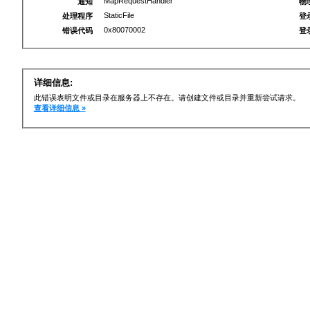
MapRequestHandler
通知
物
StaticFile
处理程序
登
0x80070002
错误代码
登
详细信息:
此错误表明文件或目录在服务器上不存在。请创建文件或目录并重新尝试请求。
查看详细信息 »