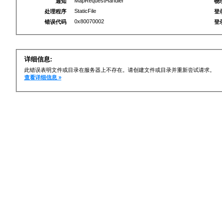
MapRequestHandler
通知
物
StaticFile
处理程序
登
0x80070002
错误代码
登
详细信息:
此错误表明文件或目录在服务器上不存在。请创建文件或目录并重新尝试请求。
查看详细信息 »