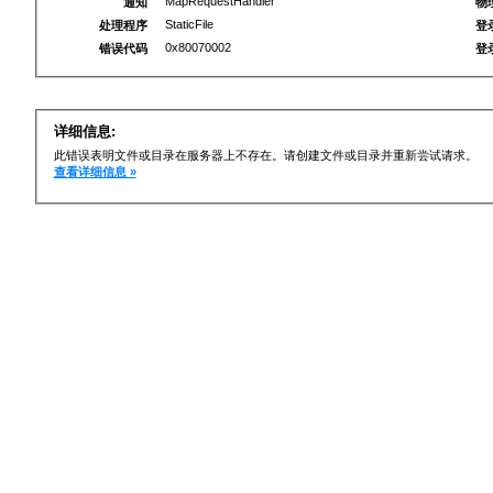
MapRequestHandler
通知
物
StaticFile
处理程序
登
0x80070002
错误代码
登
详细信息:
此错误表明文件或目录在服务器上不存在。请创建文件或目录并重新尝试请求。
查看详细信息 »