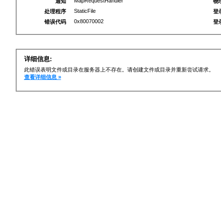
MapRequestHandler
通知
物
StaticFile
处理程序
登
0x80070002
错误代码
登
详细信息:
此错误表明文件或目录在服务器上不存在。请创建文件或目录并重新尝试请求。
查看详细信息 »