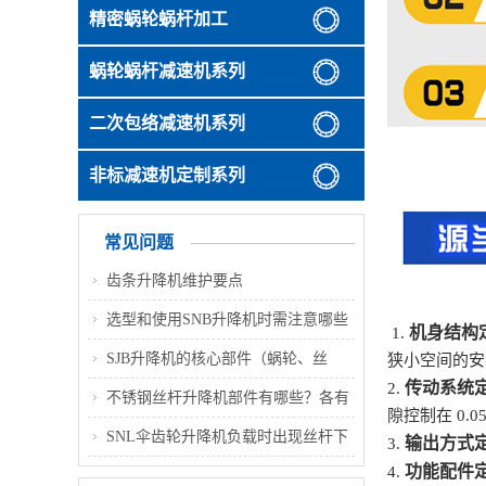
精密蜗轮蜗杆加工
蜗轮蜗杆减速机系列
二次包络减速机系列
非标减速机定制系列
常见问题
齿条升降机维护要点
选型和使用SNB升降机时需注意哪些
机身结构
1.
关键事项
SJB升降机的核心部件（蜗轮、丝
狭小空间的安
传动系统
2.
杆、壳体）常用材质是什么
不锈钢丝杆升降机部件有哪些？各有
隙控制在 0.
什么作用？
SNL伞齿轮升降机负载时出现丝杆下
输出方式
3.
功能配件
4.
沉，是什么原因？