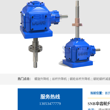
热门点击：
螺旋升降机
|
丝杆升降机
|
蜗轮丝杆升降机
|
蜗轮蜗杆减
当前位置：
首页
服务热线
13053477779
SNB伞齿轮
来源：
德州赛