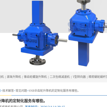
速机
|
滚珠升降机
|
锥齿轮螺旋升降机
|
二次包络减速机
|
T型转向器
|
精密蜗轮蜗杆
>
技术解答
>
常见问题
>
SNB伞齿轮升降机的定制化服务有哪些。
升降机的定制化服务有哪些。
德减速机有限公司
发布时间：
2026/2/4 14:39:15