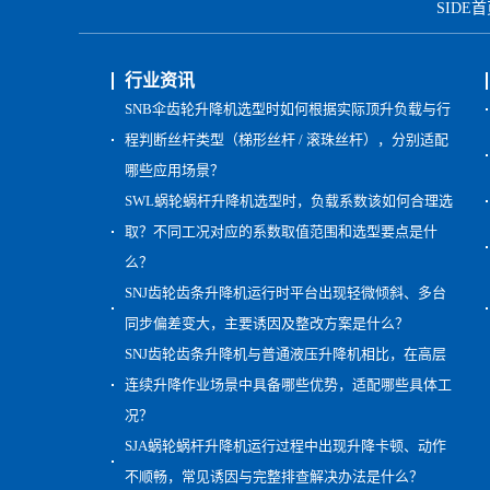
SIDE
行业资讯
SNB伞齿轮升降机选型时如何根据实际顶升负载与行
程判断丝杆类型（梯形丝杆 / 滚珠丝杆），分别适配
哪些应用场景？
SWL蜗轮蜗杆升降机选型时，负载系数该如何合理选
取？不同工况对应的系数取值范围和选型要点是什
么？
SNJ齿轮齿条升降机运行时平台出现轻微倾斜、多台
同步偏差变大，主要诱因及整改方案是什么？
SNJ齿轮齿条升降机与普通液压升降机相比，在高层
连续升降作业场景中具备哪些优势，适配哪些具体工
况？
SJA蜗轮蜗杆升降机运行过程中出现升降卡顿、动作
不顺畅，常见诱因与完整排查解决办法是什么？