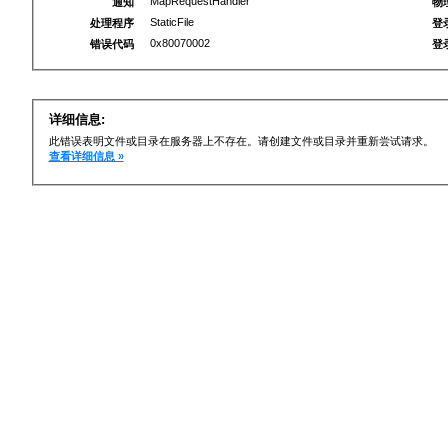
MapRequestHandler
通知
物
StaticFile
处理程序
登
0x80070002
错误代码
登
详细信息:
此错误表明文件或目录在服务器上不存在。请创建文件或目录并重新尝试请求。
查看详细信息 »