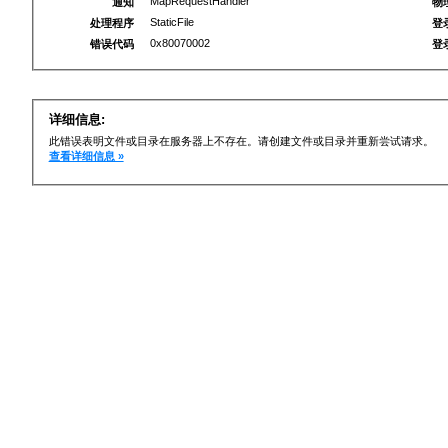
MapRequestHandler
通知
物
StaticFile
处理程序
登
0x80070002
错误代码
登
详细信息:
此错误表明文件或目录在服务器上不存在。请创建文件或目录并重新尝试请求。
查看详细信息 »